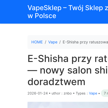
VapeSklep – Twój Sklep 
w Polsce
HOME
Vape
E-Shisha przy ratuszow
E-Shisha przy ra
— nowy salon shi
doradztwem
2026-01-24
•
uthor：znbo • Types：
Vape
•
7 