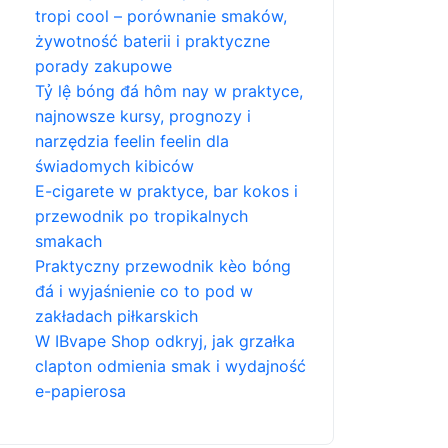
tropi cool – porównanie smaków,
żywotność baterii i praktyczne
porady zakupowe
Tỷ lệ bóng đá hôm nay w praktyce,
najnowsze kursy, prognozy i
narzędzia feelin feelin dla
świadomych kibiców
E-cigarete w praktyce, bar kokos i
przewodnik po tropikalnych
smakach
Praktyczny przewodnik kèo bóng
đá i wyjaśnienie co to pod w
zakładach piłkarskich
W IBvape Shop odkryj, jak grzałka
clapton odmienia smak i wydajność
e-papierosa