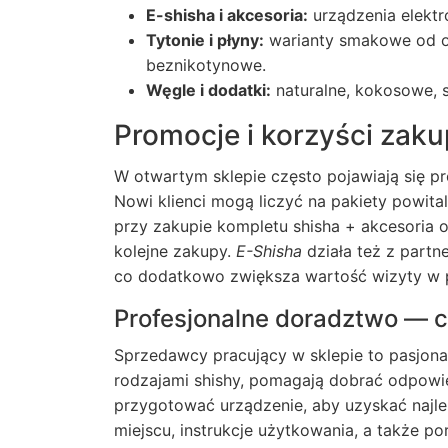
E-shisha i akcesoria:
urządzenia elektro
Tytonie i płyny:
warianty smakowe od o
beznikotynowe.
Węgle i dodatki:
naturalne, kokosowe, s
Promocje i korzyści zak
W otwartym sklepie często pojawiają się p
Nowi klienci mogą liczyć na pakiety powita
przy zakupie kompletu shisha + akcesoria 
kolejne zakupy.
E-Shisha
działa też z partne
co dodatkowo zwiększa wartość wizyty w 
Profesjonalne doradztwo — c
Sprzedawcy pracujący w sklepie to pasjonac
rodzajami shishy, pomagają dobrać odpowie
przygotować urządzenie, aby uzyskać najl
miejscu, instrukcje użytkowania, a także p