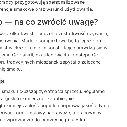
doradcy przygotowują spersonalizowane
erencje smakowe oraz warunki użytkowania.
p — na co zwrócić uwagę?
wać kilka kwestii: budżet, częstotliwość używania,
wisowania. Modele kompaktowe będą lepsze do
ast większe i cięższe konstrukcje sprawdzą się w
jemność baterii, czas ładowania i dostępność
u tradycyjnych mieszanek zapytaj o zalecane
nię smaku.
ja
smaku i dłuższej żywotności sprzętu. Regularne
 (jeśli to konieczne) zapobiegnie
 zmniejsza ilość popiołu i poprawia jakość dymu.
erwacji oraz zestawy naprawcze, a pracownicy
yjne wprowadzić do codziennego użytku.