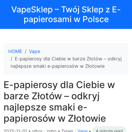
VapeSklep – Twój Sklep z E-
papierosami w Polsce
HOME
Vape
E-papierosy dla Ciebie w barze Złotów – odkryj
najlepsze smaki e-papierosów w Złotowie
E-papierosy dla Ciebie w
barze Złotów – odkryj
najlepsze smaki e-
papierosów w Złotowie
2025-11-01
•
uthor：znbo • Types：
Vape
•
4 minute read