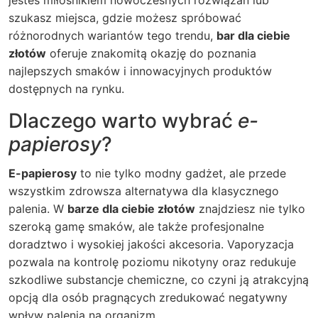
jesteś miłośnikiem nowoczesnych rozwiązań lub
szukasz miejsca, gdzie możesz spróbować
różnorodnych wariantów tego trendu,
bar dla ciebie
złotów
oferuje znakomitą okazję do poznania
najlepszych smaków i innowacyjnych produktów
dostępnych na rynku.
Dlaczego warto wybrać
e-
papierosy
?
E-papierosy
to nie tylko modny gadżet, ale przede
wszystkim zdrowsza alternatywa dla klasycznego
palenia. W
barze dla ciebie złotów
znajdziesz nie tylko
szeroką gamę smaków, ale także profesjonalne
doradztwo i wysokiej jakości akcesoria. Vaporyzacja
pozwala na kontrolę poziomu nikotyny oraz redukuje
szkodliwe substancje chemiczne, co czyni ją atrakcyjną
opcją dla osób pragnących zredukować negatywny
wpływ palenia na organizm.