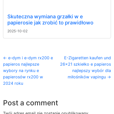
Skuteczna wymiana grzałki w e
papierosie jak zrobić to prawidłowo
2025-10-02
← e-dym i e-dym rx200 e
E-Zigaretten kaufen und
papieros najlepsze
26×21 szkiełko e papieros
wybory na rynku e
najlepszy wybór dla
papierosów rx200 w
miłośników vapingu →
2024 roku
Post a comment
Twój adres email nie zostanie opublikowany.