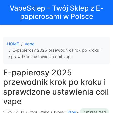
VapeSklep – Twój Sklep z E-
papierosami w Polsce
HOME
Vape
E-papierosy 2025 przewodnik krok po kroku i
sprawdzone ustawienia coil vape
E-papierosy 2025
przewodnik krok po kroku i
sprawdzone ustawienia coil
vape
2025-12-09
•
uthor：znbo • Types：
Vape
•
7 minute read