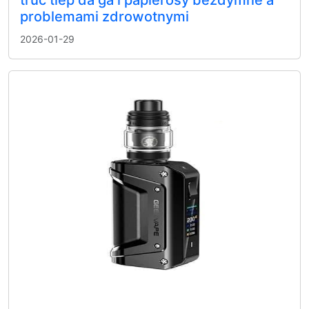
truc tiep da ga i papierosy bezdymne a
problemami zdrowotnymi
2026-01-29