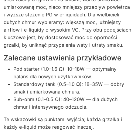
umiarkowaną moc, nieco mniejszy przepływ powietrza
i wyższe stężenie PG w e-liquidach. Dla wielbicieli
dużych chmur wybieramy: większą moc, luźniejszy
airflow i e-liquidy o wysokim VG. Przy obu podejściach
kluczowe jest, by dostosować moc do oporności
grzałki, by uniknąć przypalenia waty i utraty smaku.
Zalecane ustawienia przykładowe
Pod starter (1.0–1.6 Ω): 10–18W — optymalny
balans dla nowych użytkowników.
Standardowy tank (0.5–1.0 Ω): 18–35W — dobry
smak i umiarkowana chmura.
Sub-ohm (0.1–0.5 Ω): 40–120W — dla dużych
chmur i intensywnego odczucia.
Te wskazówki są punktami wyjścia; każda grzałka i
każdy e-liquid może reagować inaczej.