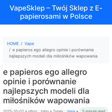
VapeSklep – Twój Sklep z E-
papierosami w Polsce
HOME
Vape
e papieros ego allegro opinie i porównanie
najlepszych modeli dla miłośników wapowania
e papieros ego allegro
opinie i porównanie
najlepszych modeli dla
miłośników wapowania
2025-10-02
•
uthor：znbo • Types：
Vape
•
5 minute read