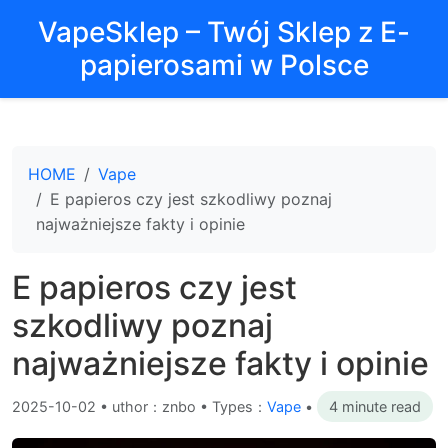
VapeSklep – Twój Sklep z E-
papierosami w Polsce
HOME
Vape
E papieros czy jest szkodliwy poznaj
najważniejsze fakty i opinie
E papieros czy jest
szkodliwy poznaj
najważniejsze fakty i opinie
2025-10-02
•
uthor：znbo • Types：
Vape
•
4 minute read