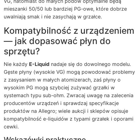
VG, natomiast do małych podów optymalne będą
mieszanki 50/50 lub bardziej PG-owe, które dobrze
uwalniają smak i nie zasychają w grzałce.
Kompatybilność z urządzeniem
— jak dopasować płyn do
sprzętu?
Nie każdy
E-Liquid
nadaje się do dowolnego modelu.
Gęste płyny (wysokie VG) mogą powodować problemy
z zasysaniem w małych atomizerach, zaś płyny o
wysokim PG mogą szybciej zużywać grzałki w
systemach typu sub-ohm. Zwracaj uwagę na zalecenia
producentów urządzeń i sprawdzaj specyfikacje
produktów na Allegro; wiele aukcji i sklepów opisuje
kompatybilność e-liquidów z typami grzałek i oporami
cewki.
Wskazówki praktyczne