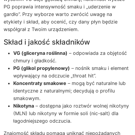
PG poprawia intensywność smaku i „uderzenie w
gardło”. Przy wyborze warto zwrócić uwagę na
etykiety i skład, aby ocenić, czy dany płyn będzie
współgrał z Twoim urządzeniem.
Skład i jakość składników
VG (gliceryna roślinna)
– odpowiada za objętość
chmury i gładkość.
PG (glikol propylenowy)
– nośnik smaku i element
wpływający na odczucie „throat hit”.
Koncentraty smakowe
– mogą być naturalne lub
identyczne z naturalnymi; decydują o profilu
smakowym.
Nikotyna
– dostępna jako roztwór wolnej nikotyny
(MLN) lub nikotyny w formie soli (nic-salt) dla
łagodniejszego odczucia.
Znajomość składu pomaga uniknąć niepożądanych