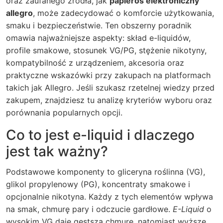
oraz zaufanego źródła, jak
papieros elektroniczny
allegro
, może zadecydować o komforcie użytkowania,
smaku i bezpieczeństwie. Ten obszerny poradnik
omawia najważniejsze aspekty: skład e-liquidów,
profile smakowe, stosunek VG/PG, stężenie nikotyny,
kompatybilność z urządzeniem, akcesoria oraz
praktyczne wskazówki przy zakupach na platformach
takich jak Allegro. Jeśli szukasz rzetelnej wiedzy przed
zakupem, znajdziesz tu analizę kryteriów wyboru oraz
porównania popularnych opcji.
Co to jest e-liquid i dlaczego
jest tak ważny?
Podstawowe komponenty to gliceryna roślinna (VG),
glikol propylenowy (PG), koncentraty smakowe i
opcjonalnie nikotyna. Każdy z tych elementów wpływa
na smak, chmurę pary i odczucie gardłowe.
E-Liquid
o
wysokim VG daje gęstszą chmurę, natomiast wyższe