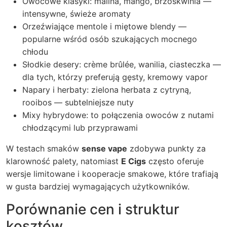
Owocowe klasyki: malina, mango, brzoskwinia —
intensywne, świeże aromaty
Orzeźwiające mentole i miętowe blendy —
popularne wśród osób szukających mocnego
chłodu
Słodkie desery: crème brûlée, wanilia, ciasteczka —
dla tych, którzy preferują gęsty, kremowy vapor
Napary i herbaty: zielona herbata z cytryną,
rooibos — subtelniejsze nuty
Mixy hybrydowe: to połączenia owoców z nutami
chłodzącymi lub przyprawami
W testach smaków
sense vape
zdobywa punkty za
klarowność palety, natomiast
E Cigs
często oferuje
wersje limitowane i kooperacje smakowe, które trafiają
w gusta bardziej wymagających użytkowników.
Porównanie cen i struktur
kosztów