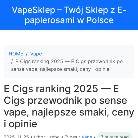
VapeSklep – Twój Sklep z E-
papierosami w Polsce
HOME
Vape
E Cigs ranking 2025 — E Cigs przewodnik po
sense vape, najlepsze smaki, ceny i opinie
E Cigs ranking 2025 — E
Cigs przewodnik po sense
vape, najlepsze smaki, ceny
i opinie
2025-11-25
•
uthor：znbo • Types：
Vape
•
7 minute read