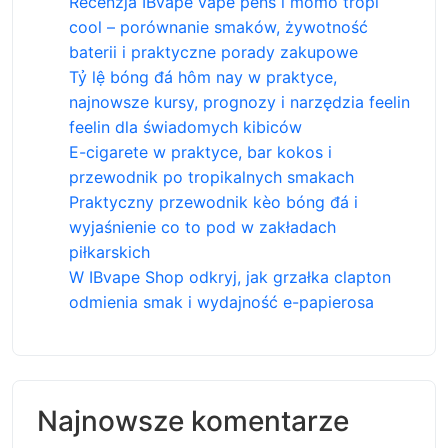
Recenzja IBvape vape pens i momo tropi
cool – porównanie smaków, żywotność
baterii i praktyczne porady zakupowe
Tỷ lệ bóng đá hôm nay w praktyce,
najnowsze kursy, prognozy i narzędzia feelin
feelin dla świadomych kibiców
E-cigarete w praktyce, bar kokos i
przewodnik po tropikalnych smakach
Praktyczny przewodnik kèo bóng đá i
wyjaśnienie co to pod w zakładach
piłkarskich
W IBvape Shop odkryj, jak grzałka clapton
odmienia smak i wydajność e-papierosa
Najnowsze komentarze