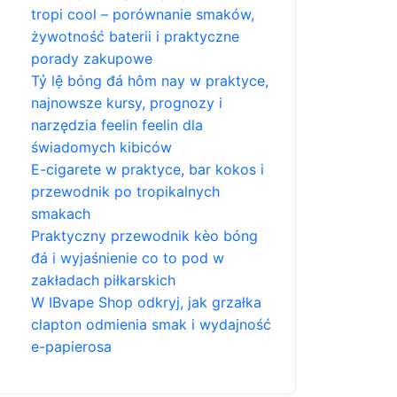
tropi cool – porównanie smaków,
żywotność baterii i praktyczne
porady zakupowe
Tỷ lệ bóng đá hôm nay w praktyce,
najnowsze kursy, prognozy i
narzędzia feelin feelin dla
świadomych kibiców
E-cigarete w praktyce, bar kokos i
przewodnik po tropikalnych
smakach
Praktyczny przewodnik kèo bóng
đá i wyjaśnienie co to pod w
zakładach piłkarskich
W IBvape Shop odkryj, jak grzałka
clapton odmienia smak i wydajność
e-papierosa