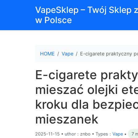
VapeSklep – Twój Sklep 
w Polsce
HOME
Vape
E-cigarete praktyczny p
E-cigarete prakt
mieszać olejki et
kroku dla bezpie
mieszanek
2025-11-15
•
uthor：znbo • Types：
Vape
•
7 m