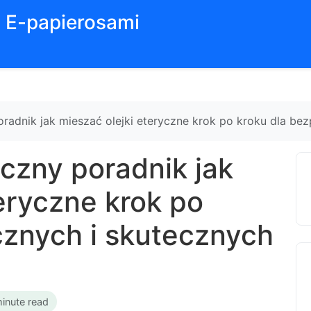
z E-papierosami
oradnik jak mieszać olejki eteryczne krok po kroku dla be
yczny poradnik jak
eryczne krok po
cznych i skutecznych
inute read