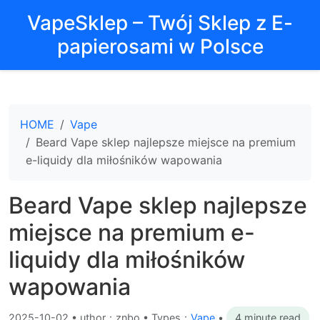
VapeSklep – Twój Sklep z E-
papierosami w Polsce
HOME
Vape
Beard Vape sklep najlepsze miejsce na premium
e-liquidy dla miłośników wapowania
Beard Vape sklep najlepsze
miejsce na premium e-
liquidy dla miłośników
wapowania
2025-10-02
•
uthor：znbo • Types：
Vape
•
4 minute read