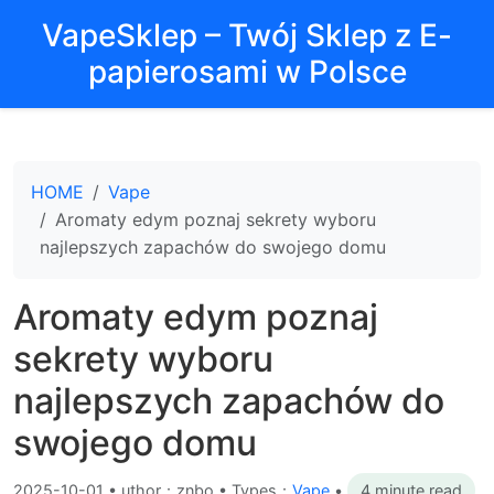
VapeSklep – Twój Sklep z E-
papierosami w Polsce
HOME
Vape
Aromaty edym poznaj sekrety wyboru
najlepszych zapachów do swojego domu
Aromaty edym poznaj
sekrety wyboru
najlepszych zapachów do
swojego domu
2025-10-01
•
uthor：znbo • Types：
Vape
•
4 minute read