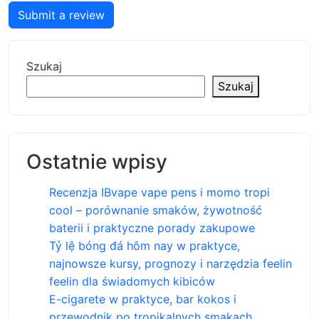
Submit a review
Szukaj
Szukaj
Ostatnie wpisy
Recenzja IBvape vape pens i momo tropi
cool – porównanie smaków, żywotność
baterii i praktyczne porady zakupowe
Tỷ lệ bóng đá hôm nay w praktyce,
najnowsze kursy, prognozy i narzędzia feelin
feelin dla świadomych kibiców
E-cigarete w praktyce, bar kokos i
przewodnik po tropikalnych smakach