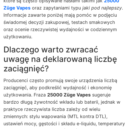
które są często opisywane hasłami takimi jak
25000
Züge Vapes
oraz zapytaniami typu
jaki pod najlepszy
.
Informacje zawarte poniżej mają pomóc w podjęciu
świadomej decyzji zakupowej, testach smakowych
oraz ocenie rzeczywistej wydajności w codziennym
użytkowaniu.
Dlaczego warto zwracać
uwagę na deklarowaną liczbę
zaciągnięć?
Producenci często promują swoje urządzenia liczbą
zaciągnięć, aby podkreślić wydajność i ekonomię
użytkowania. Fraza
25000 Züge Vapes
sugeruje
bardzo długą żywotność wkładu lub baterii, jednak w
praktyce rzeczywista liczba zależy od wielu
zmiennych: stylu wapowania (MTL kontra DTL),
ustawień mocy, gęstości i składu e-liquidu, temperatury