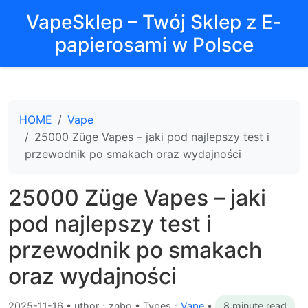
VapeSklep – Twój Sklep z E-
papierosami w Polsce
HOME
Vape
25000 Züge Vapes – jaki pod najlepszy test i
przewodnik po smakach oraz wydajności
25000 Züge Vapes – jaki
pod najlepszy test i
przewodnik po smakach
oraz wydajności
2025-11-16
•
uthor：znbo • Types：
Vape
•
8 minute read