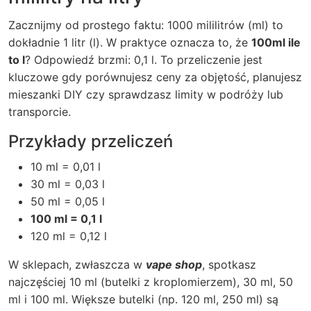
Zacznijmy od prostego faktu: 1000 mililitrów (ml) to
dokładnie 1 litr (l). W praktyce oznacza to, że
100ml ile
to l
? Odpowiedź brzmi: 0,1 l. To przeliczenie jest
kluczowe gdy porównujesz ceny za objętość, planujesz
mieszanki DIY czy sprawdzasz limity w podróży lub
transporcie.
Przykłady przeliczeń
10 ml = 0,01 l
30 ml = 0,03 l
50 ml = 0,05 l
100 ml = 0,1 l
120 ml = 0,12 l
W sklepach, zwłaszcza w
vape shop
, spotkasz
najczęściej 10 ml (butelki z kroplomierzem), 30 ml, 50
ml i 100 ml. Większe butelki (np. 120 ml, 250 ml) są