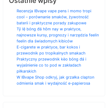
Ostatnie wpisy
Recenzja IBvape vape pens i momo tropi
cool – porównanie smaków, żywotność
baterii i praktyczne porady zakupowe
Tỷ lệ bóng đá hôm nay w praktyce,
najnowsze kursy, prognozy i narzędzia feelin
feelin dla świadomych kibiców
E-cigarete w praktyce, bar kokos i
przewodnik po tropikalnych smakach
Praktyczny przewodnik kèo bóng đá i
wyjaśnienie co to pod w zakładach
piłkarskich
W IBvape Shop odkryj, jak grzałka clapton
odmienia smak i wydajność e-papierosa