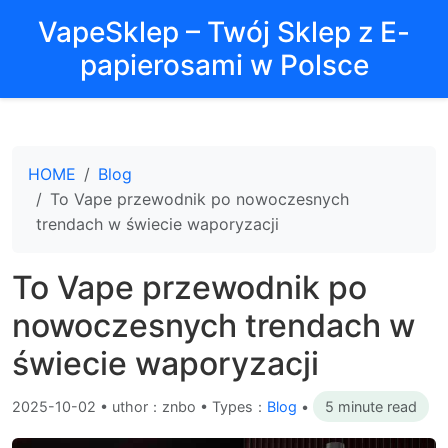
VapeSklep – Twój Sklep z E-
papierosami w Polsce
HOME
Blog
To Vape przewodnik po nowoczesnych
trendach w świecie waporyzacji
To Vape przewodnik po
nowoczesnych trendach w
świecie waporyzacji
2025-10-02
•
uthor：znbo • Types：
Blog
•
5 minute read