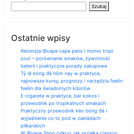
Szukaj
Ostatnie wpisy
Recenzja IBvape vape pens i momo tropi
cool – porównanie smaków, żywotność
baterii i praktyczne porady zakupowe
Tỷ lệ bóng đá hôm nay w praktyce,
najnowsze kursy, prognozy i narzędzia feelin
feelin dla świadomych kibiców
E-cigarete w praktyce, bar kokos i
przewodnik po tropikalnych smakach
Praktyczny przewodnik kèo bóng đá i
wyjaśnienie co to pod w zakładach
piłkarskich
W IBvape Shop odkryj, jak grzałka clapton