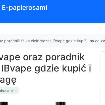
z E-papierosami
raz poradnik fajka elektryczna IBvape gdzie kupić i na co 
Bvape oraz poradnik
 IBvape gdzie kupić i
wagę
minute read