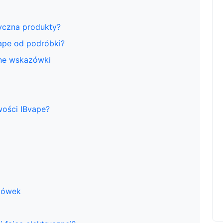
ryczna produkty?
vape od podróbki?
zne wskazówki
ości IBvape?
zówek