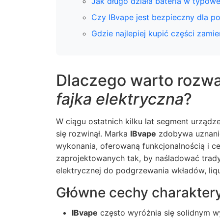
Jak długo działa bateria w typowej
Czy IBvape jest bezpieczny dla p
Gdzie najlepiej kupić części zami
Dlaczego warto rozw
fajka elektryczna
?
W ciągu ostatnich kilku lat segment urządz
się rozwinął. Marka
IBvape
zdobywa uznanie
wykonania, oferowaną funkcjonalnością i c
zaprojektowanych tak, by naśladować tradyc
elektrycznej do podgrzewania wkładów, liq
Główne cechy charakter
IBvape
często wyróżnia się solidnym w