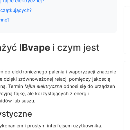
 fajce elektrycznej?
oczątkujących?
enne?
ażyć
IBvape
i czym jest
eń do elektronicznego palenia i waporyzacji znacznie
 dzięki zrównoważonej relacji pomiędzy jakością
eną. Termin
fajka elektryczna
odnosi się do urządzeń
yjną fajkę, ale korzystających z energii
uidów lub suszu.
ystyczne
ykonaniem i prostym interfejsem użytkownika.