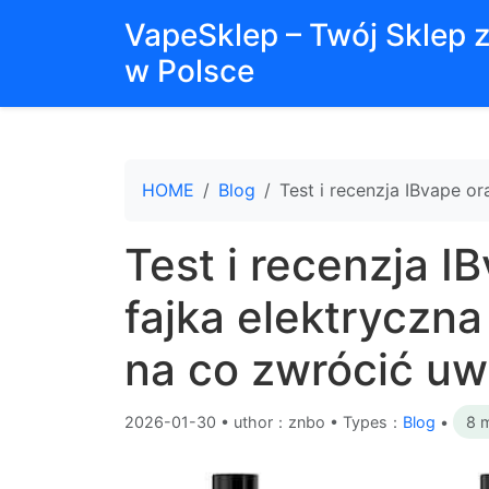
VapeSklep – Twój Sklep 
w Polsce
HOME
Blog
Test i recenzja IBvape o
Test i recenzja I
fajka elektryczna
na co zwrócić u
2026-01-30
•
uthor：znbo • Types：
Blog
•
8 