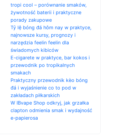
tropi cool – porównanie smaków,
żywotność baterii i praktyczne
porady zakupowe
Tỷ lệ bóng đá hôm nay w praktyce,
najnowsze kursy, prognozy i
narzędzia feelin feelin dla
świadomych kibiców
E-cigarete w praktyce, bar kokos i
przewodnik po tropikalnych
smakach
Praktyczny przewodnik kèo bóng
đá i wyjaśnienie co to pod w
zakładach piłkarskich
W IBvape Shop odkryj, jak grzałka
clapton odmienia smak i wydajność
e-papierosa