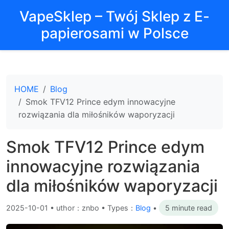
VapeSklep – Twój Sklep z E-
papierosami w Polsce
HOME
Blog
Smok TFV12 Prince edym innowacyjne
rozwiązania dla miłośników waporyzacji
Smok TFV12 Prince edym
innowacyjne rozwiązania
dla miłośników waporyzacji
2025-10-01
•
uthor：znbo • Types：
Blog
•
5 minute read