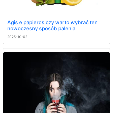
Agis e papieros czy warto wybrać ten
nowoczesny sposób palenia
2025-10-02