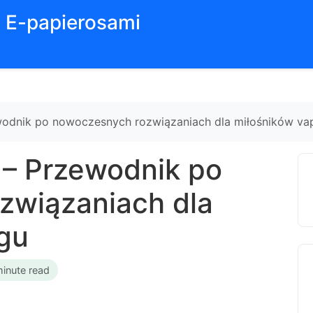
z E-papierosami
wodnik po nowoczesnych rozwiązaniach dla miłośników va
 – Przewodnik po
związaniach dla
gu
minute read