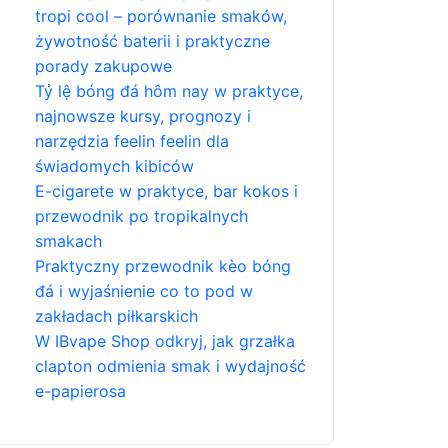
tropi cool – porównanie smaków,
żywotność baterii i praktyczne
porady zakupowe
Tỷ lệ bóng đá hôm nay w praktyce,
najnowsze kursy, prognozy i
narzędzia feelin feelin dla
świadomych kibiców
E-cigarete w praktyce, bar kokos i
przewodnik po tropikalnych
smakach
Praktyczny przewodnik kèo bóng
đá i wyjaśnienie co to pod w
zakładach piłkarskich
W IBvape Shop odkryj, jak grzałka
clapton odmienia smak i wydajność
e-papierosa