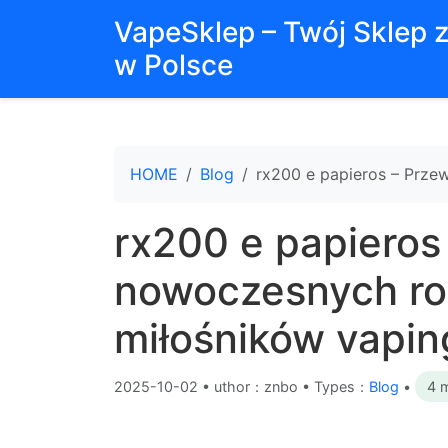
VapeSklep – Twój Sklep 
w Polsce
HOME
Blog
rx200 e papieros – Prze
rx200 e papieros
nowoczesnych ro
miłośników vapin
2025-10-02
•
uthor：znbo • Types：
Blog
•
4 