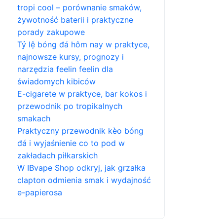
tropi cool – porównanie smaków,
żywotność baterii i praktyczne
porady zakupowe
Tỷ lệ bóng đá hôm nay w praktyce,
najnowsze kursy, prognozy i
narzędzia feelin feelin dla
świadomych kibiców
E-cigarete w praktyce, bar kokos i
przewodnik po tropikalnych
smakach
Praktyczny przewodnik kèo bóng
đá i wyjaśnienie co to pod w
zakładach piłkarskich
W IBvape Shop odkryj, jak grzałka
clapton odmienia smak i wydajność
e-papierosa