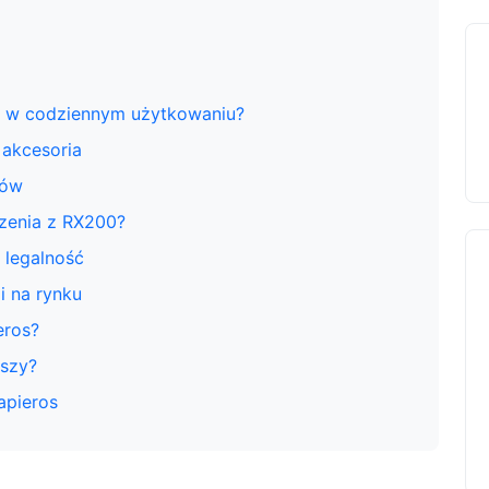
os w codziennym użytkowaniu?
 akcesoria
sów
zenia z RX200?
 legalność
 na rynku
eros?
pszy?
apieros