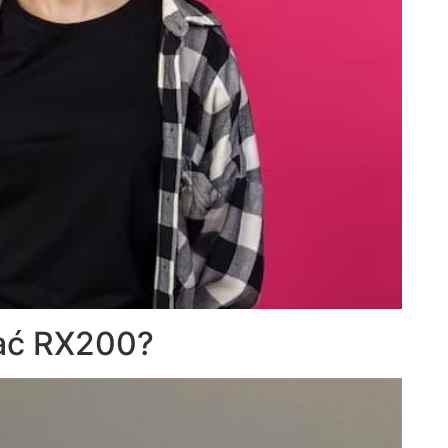
ać RX200?