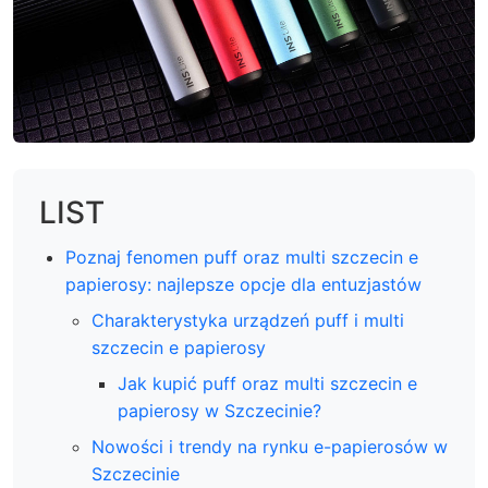
LIST
Poznaj fenomen puff oraz multi szczecin e
papierosy: najlepsze opcje dla entuzjastów
Charakterystyka urządzeń puff i multi
szczecin e papierosy
Jak kupić puff oraz multi szczecin e
papierosy w Szczecinie?
Nowości i trendy na rynku e-papierosów w
Szczecinie