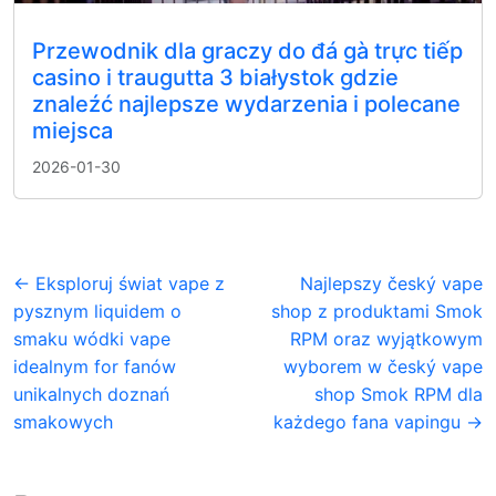
Przewodnik dla graczy do đá gà trực tiếp
casino i traugutta 3 białystok gdzie
znaleźć najlepsze wydarzenia i polecane
miejsca
2026-01-30
← Eksploruj świat vape z
Najlepszy český vape
pysznym liquidem o
shop z produktami Smok
smaku wódki vape
RPM oraz wyjątkowym
idealnym for fanów
wyborem w český vape
unikalnych doznań
shop Smok RPM dla
smakowych
każdego fana vapingu →