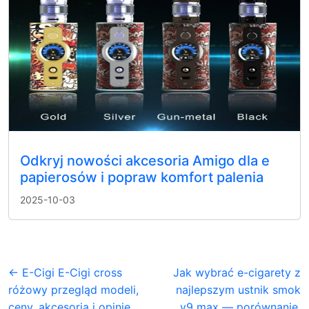
Odkryj nowości akcesoria Amigo dla e
papierosów i popraw komfort palenia
2025-10-03
← E-Cigi E-Cigi cross
Jak wybrać e-cigarety z
różowy przegląd modeli,
najlepszym ustnik smok
ceny, akcesoria i opinie
v9 max — porównanie,