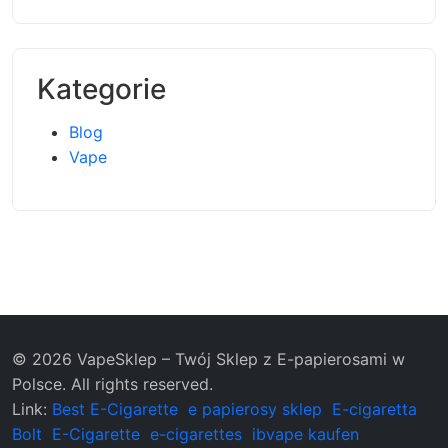
Kategorie
Blog
Vape
© 2026 VapeSklep – Twój Sklep z E-papierosami w
Polsce. All rights reserved.
Link:
Best E-Cigarette
e papierosy sklep
E-cigaretta
Bolt
E-Cigarette
e-cigarettes
ibvape kaufen