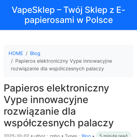
VapeSklep – Twój Sklep z E-
papierosami w Polsce
HOME
Blog
Papieros elektroniczny Vype innowacyjne
rozwiązanie dla współczesnych palaczy
Papieros elektroniczny
Vype innowacyjne
rozwiązanie dla
współczesnych palaczy
2025-10-02
•
uthor：znbo • Types：
Blog
•
5 minute read