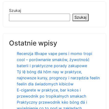
Szukaj
Szukaj
Ostatnie wpisy
Recenzja IBvape vape pens i momo tropi
cool – porównanie smaków, żywotność
baterii i praktyczne porady zakupowe
Tỷ lệ bóng đá hôm nay w praktyce,
najnowsze kursy, prognozy i narzędzia feelin
feelin dla świadomych kibiców
E-cigarete w praktyce, bar kokos i
przewodnik po tropikalnych smakach
Praktyczny przewodnik kèo bóng đá i
wyjaśnienie co to pod w zakładach