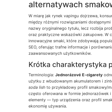
alternatywach smako
W miarę jak rynek vapingu dojrzewa, konsu
między różnymi rozwiązaniami dostępnymi w 
nazwy oryginalnego tytułu, lecz rozbija pr
oraz praktyczne wskazówki zakupowe. W 
innowacyjne smaki, które zdobywają popula
SEO, oferując trafne informacje i porównan
zaawansowanych użytkowników.
Krótka charakterystyka
Terminologia:
Jednorázové E-cigarety
odno
użytku z wbudowanym akumulatorem i zint
soda lish
to przykładowy profil smakowy/m
często oferowana w formie jednorazówek i
elementy — typ urządzenia oraz profil sm
ekonomię używania.