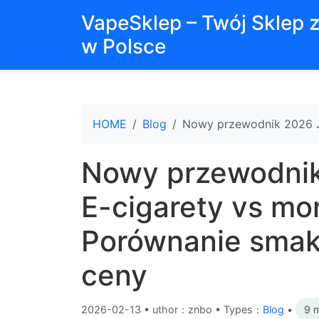
VapeSklep – Twój Sklep 
w Polsce
HOME
Blog
Nowy przewodnik 2026 J
Nowy przewodnik
E-cigarety vs mo
Porównanie smak
ceny
2026-02-13
•
uthor：znbo • Types：
Blog
•
9 