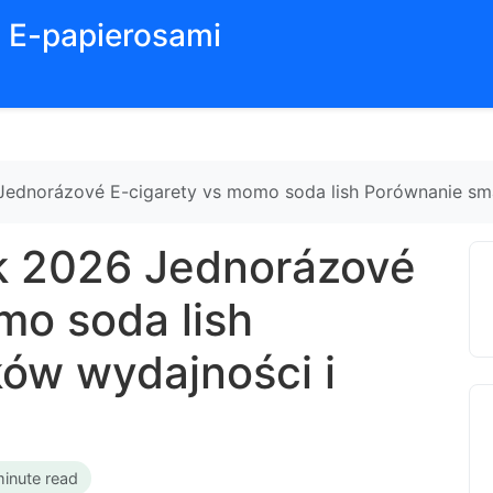
z E-papierosami
ednorázové E-cigarety vs momo soda lish Porównanie sm
 2026 Jednorázové
mo soda lish
ów wydajności i
minute read