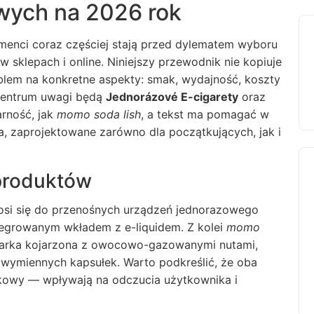
wych na 2026 rok
menci coraz częściej stają przed dylematem wyboru
sklepach i online. Niniejszy przewodnik nie kopiuje
oblem na konkretne aspekty: smak, wydajność, koszty
centrum uwagi będą
Jednorázové E-cigarety
oraz
rność, jak
momo soda lish
, a tekst ma pomagać w
ia, zaprojektowane zarówno dla początkujących, jak i
 produktów
si się do przenośnych urządzeń jednorazowego
egrowanym wkładem z e-liquidem. Z kolei
momo
arka kojarzona z owocowo-gazowanymi nutami,
 wymiennych kapsułek. Warto podkreślić, że oba
akowy — wpływają na odczucia użytkownika i