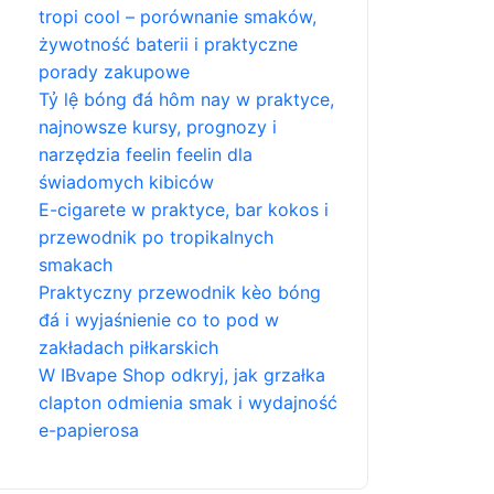
tropi cool – porównanie smaków,
żywotność baterii i praktyczne
porady zakupowe
Tỷ lệ bóng đá hôm nay w praktyce,
najnowsze kursy, prognozy i
narzędzia feelin feelin dla
świadomych kibiców
E-cigarete w praktyce, bar kokos i
przewodnik po tropikalnych
smakach
Praktyczny przewodnik kèo bóng
đá i wyjaśnienie co to pod w
zakładach piłkarskich
W IBvape Shop odkryj, jak grzałka
clapton odmienia smak i wydajność
e-papierosa