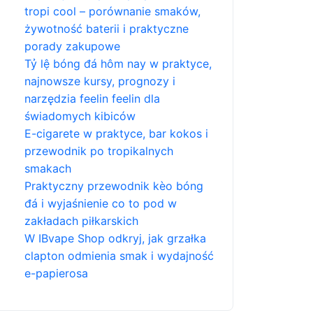
tropi cool – porównanie smaków,
żywotność baterii i praktyczne
porady zakupowe
Tỷ lệ bóng đá hôm nay w praktyce,
najnowsze kursy, prognozy i
narzędzia feelin feelin dla
świadomych kibiców
E-cigarete w praktyce, bar kokos i
przewodnik po tropikalnych
smakach
Praktyczny przewodnik kèo bóng
đá i wyjaśnienie co to pod w
zakładach piłkarskich
W IBvape Shop odkryj, jak grzałka
clapton odmienia smak i wydajność
e-papierosa