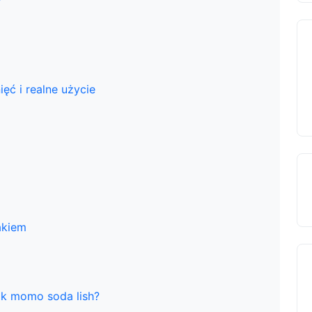
ięć i realne użycie
akiem
ak momo soda lish?