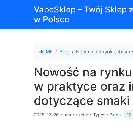
VapeSklep – Twój Sklep 
w Polsce
HOME
Blog
Nowość na rynku, ibvape
Nowość na rynku
w praktyce oraz i
dotyczące smaki 
2025-12-26
•
uthor：znbo • Types：
Blog
•
10