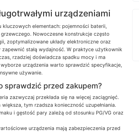
długotrwałymi urządzeniami
ku kluczowych elementach: pojemności baterii,
du grzewczego. Nowoczesne konstrukcje często
ii, zoptymalizowane układy elektroniczne oraz
y zapewnić stałą wydajność. W praktyce użytkownik
czas, rzadziej doświadcza spadku mocy i ma
y wyborze urządzenia warto sprawdzić specyfikacje,
ensywne używanie.
o sprawdzić przed zakupem?
ria zazwyczaj przekłada się na więcej zaciągnięć.
m większa, tym rzadsza konieczność uzupełniania.
 smaku i gęstość pary zależą od stosunku PG/VG oraz
wartościowe urządzenia mają zabezpieczenia przed