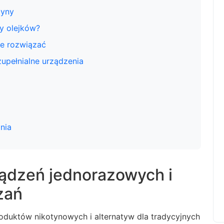
tyny
dy olejków?
je rozwiązać
upełnialne urządzenia
nia
ądzeń jednorazowych i
zań
oduktów nikotynowych i alternatyw dla tradycyjnych