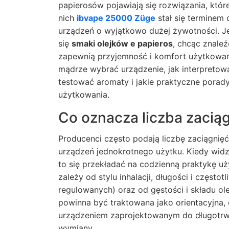
papierosów pojawiają się rozwiązania, kt
nich
ibvape 25000 Züge
stał się terminem
urządzeń o wyjątkowo dużej żywotności. Je
się
smaki olejków e papieros
, chcąc znale
zapewnią przyjemność i komfort użytkowani
mądrze wybrać urządzenie, jak interpretowa
testować aromaty i jakie praktyczne pora
użytkowania.
Co oznacza liczba zaciąg
Producenci często podają liczbę zaciągnięć
urządzeń jednokrotnego użytku. Kiedy widz
to się przekładać na codzienną praktykę u
zależy od stylu inhalacji, długości i częst
regulowanych) oraz od gęstości i składu ol
powinna być traktowana jako orientacyjna,
urządzeniem zaprojektowanym do długotrw
wymiany.