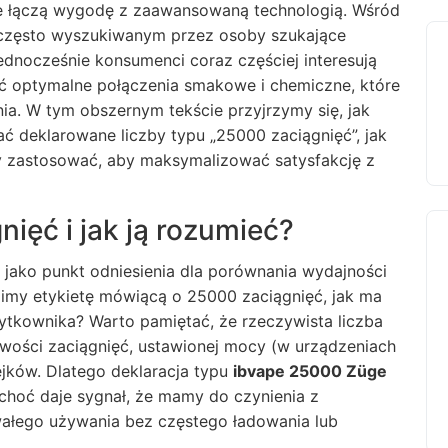
óre łączą wygodę z zaawansowaną technologią. Wśród
 często wyszukiwanym przez osoby szukające
dnocześnie konsumenci coraz częściej interesują
źć optymalne połączenia smakowe i chemiczne, które
a. W tym obszernym tekście przyjrzymy się, jak
ć deklarowane liczby typu „25000 zaciągnięć”, jak
dy zastosować, aby maksymalizować satysfakcję z
nięć i jak ją rozumieć?
 jako punkt odniesienia dla porównania wydajności
imy etykietę mówiącą o 25000 zaciągnięć, jak ma
żytkownika? Warto pamiętać, że rzeczywista liczba
otliwości zaciągnięć, ustawionej mocy (w urządzeniach
ejków. Dlatego deklaracja typu
ibvape 25000 Züge
 choć daje sygnał, że mamy do czynienia z
ałego używania bez częstego ładowania lub