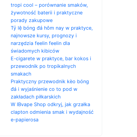
tropi cool – porównanie smaków,
żywotność baterii i praktyczne
porady zakupowe
Tỷ lệ bóng đá hôm nay w praktyce,
najnowsze kursy, prognozy i
narzędzia feelin feelin dla
świadomych kibiców
E-cigarete w praktyce, bar kokos i
przewodnik po tropikalnych
smakach
Praktyczny przewodnik kèo bóng
đá i wyjaśnienie co to pod w
zakładach piłkarskich
W IBvape Shop odkryj, jak grzałka
clapton odmienia smak i wydajność
e-papierosa