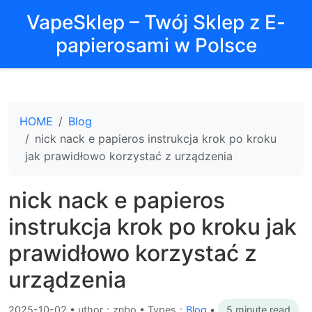
VapeSklep – Twój Sklep z E-
papierosami w Polsce
HOME
Blog
nick nack e papieros instrukcja krok po kroku
jak prawidłowo korzystać z urządzenia
nick nack e papieros
instrukcja krok po kroku jak
prawidłowo korzystać z
urządzenia
2025-10-02
•
uthor：znbo • Types：
Blog
•
5 minute read