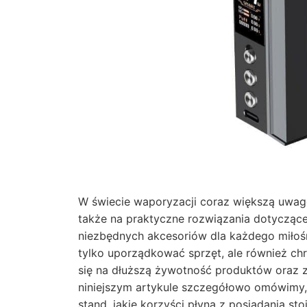
W świecie waporyzacji coraz większą uwagę 
także na praktyczne rozwiązania dotycząc
niezbędnych akcesoriów dla każdego miłoś
tylko uporządkować sprzęt, ale również ch
się na dłuższą żywotność produktów oraz 
niniejszym artykule szczegółowo omówimy,
stand, jakie korzyści płyną z posiadania s