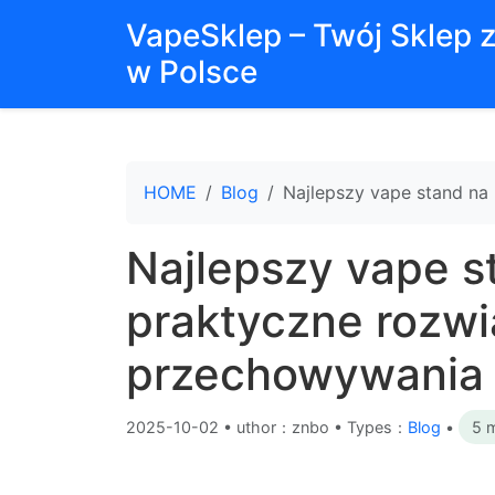
VapeSklep – Twój Sklep 
w Polsce
HOME
Blog
Najlepszy vape stand na
Najlepszy vape s
praktyczne rozwi
przechowywania 
2025-10-02
•
uthor：znbo • Types：
Blog
•
5 