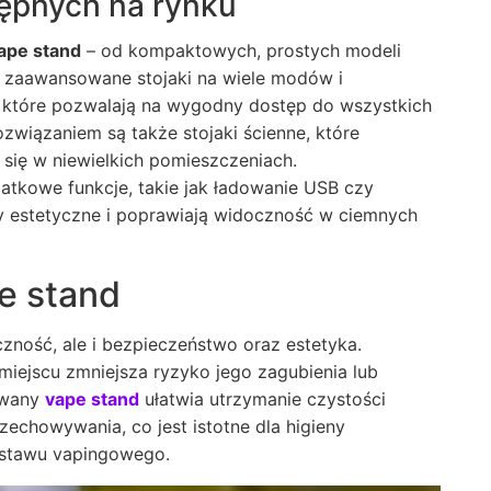
ępnych na rynku
ape stand
– od kompaktowych, prostych modeli
 zaawansowane stojaki na wiele modów i
, które pozwalają na wygodny dostęp do wszystkich
iązaniem są także stojaki ścienne, które
 się w niewielkich pomieszczeniach.
kowe funkcje, takie jak ładowanie USB czy
ry estetyczne i poprawiają widoczność w ciemnych
e stand
czność, ale i bezpieczeństwo oraz estetyka.
iejscu zmniejsza ryzyko jego zagubienia lub
towany
vape stand
ułatwia utrzymanie czystości
zechowywania, co jest istotne dla higieny
zestawu vapingowego.