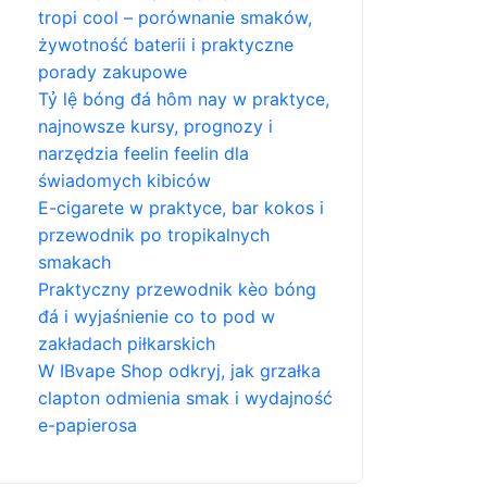
tropi cool – porównanie smaków,
żywotność baterii i praktyczne
porady zakupowe
Tỷ lệ bóng đá hôm nay w praktyce,
najnowsze kursy, prognozy i
narzędzia feelin feelin dla
świadomych kibiców
E-cigarete w praktyce, bar kokos i
przewodnik po tropikalnych
smakach
Praktyczny przewodnik kèo bóng
đá i wyjaśnienie co to pod w
zakładach piłkarskich
W IBvape Shop odkryj, jak grzałka
clapton odmienia smak i wydajność
e-papierosa