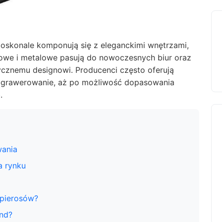
konale komponują się z eleganckimi wnętrzami,
ylowe i metalowe pasują do nowoczesnych biur oraz
ycznemu designowi. Producenci często oferują
ez grawerowanie, aż po możliwość dopasowania
.
wania
a rynku
apierosów?
and?