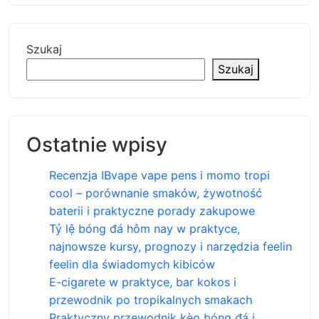
Szukaj
Szukaj
Ostatnie wpisy
Recenzja IBvape vape pens i momo tropi
cool – porównanie smaków, żywotność
baterii i praktyczne porady zakupowe
Tỷ lệ bóng đá hôm nay w praktyce,
najnowsze kursy, prognozy i narzędzia feelin
feelin dla świadomych kibiców
E-cigarete w praktyce, bar kokos i
przewodnik po tropikalnych smakach
Praktyczny przewodnik kèo bóng đá i