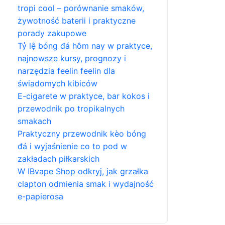
tropi cool – porównanie smaków,
żywotność baterii i praktyczne
porady zakupowe
Tỷ lệ bóng đá hôm nay w praktyce,
najnowsze kursy, prognozy i
narzędzia feelin feelin dla
świadomych kibiców
E-cigarete w praktyce, bar kokos i
przewodnik po tropikalnych
smakach
Praktyczny przewodnik kèo bóng
đá i wyjaśnienie co to pod w
zakładach piłkarskich
W IBvape Shop odkryj, jak grzałka
clapton odmienia smak i wydajność
e-papierosa