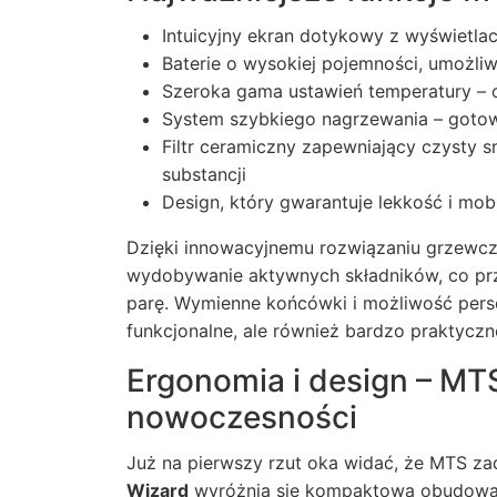
Intuicyjny ekran dotykowy z wyświetl
Baterie o wysokiej pojemności, umożli
Szeroka gama ustawień temperatury –
System szybkiego nagrzewania – gotow
Filtr ceramiczny zapewniający czysty 
substancji
Design, który gwarantuje lekkość i mob
Dzięki innowacyjnemu rozwiązaniu grzewc
wydobywanie aktywnych składników, co prz
parę. Wymienne końcówki i możliwość persona
funkcjonalne, ale również bardzo praktyczn
Ergonomia i design – MTS
nowoczesności
Już na pierwszy rzut oka widać, że MTS za
Wizard
wyróżnia się kompaktową obudową 