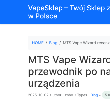
VapeSklep – Twój Sklep 
w Polsce
HOME
Blog
MTS Vape Wizard recenzj
MTS Vape Wizard 
przewodnik po na
urządzenia
2025-10-02
•
uthor：znbo • Types：
Blog
•
5 