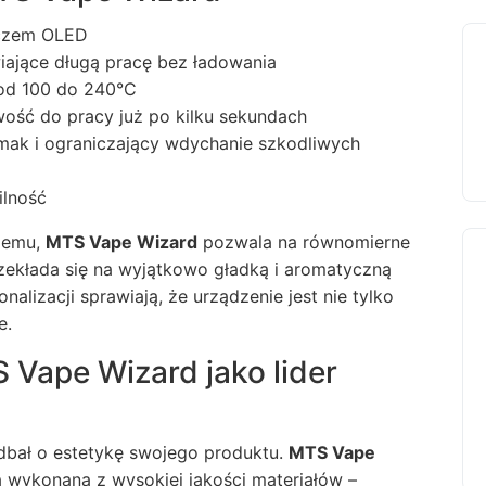
aczem OLED
wiające długą pracę bez ładowania
 od 100 do 240°C
ość do pracy już po kilku sekundach
smak i ograniczający wdychanie szkodliwych
ilność
zemu,
MTS Vape Wizard
pozwala na równomierne
ekłada się na wyjątkowo gładką i aromatyczną
lizacji sprawiają, że urządzenie jest nie tylko
e.
 Vape Wizard jako lider
dbał o estetykę swojego produktu.
MTS Vape
wykonaną z wysokiej jakości materiałów –