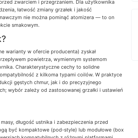
 przed zwarciem i przegrzaniem. Dla użytkownika
zenia, łatwość zmiany grzałek i jakość
wnawczym nie można pominąć atomizera — to on
ekcie smakowym.
k?
e warianty w ofercie producenta) zyskał
m przepływem powietrza, wymiennym systemom
rnika. Charakterystyczne cechy to solidne
kompatybilność z kilkoma typami coilów. W praktyce
kcji gęstych chmur, jak i do precyzyjnego
; wybór zależy od zastosowanej grzałki i ustawień
masy, długość ustnika i zabezpieczenia przed
gą być kompaktowe (pod-style) lub modułowe (box
ersjach kompatybilnych z różnymi platformami.