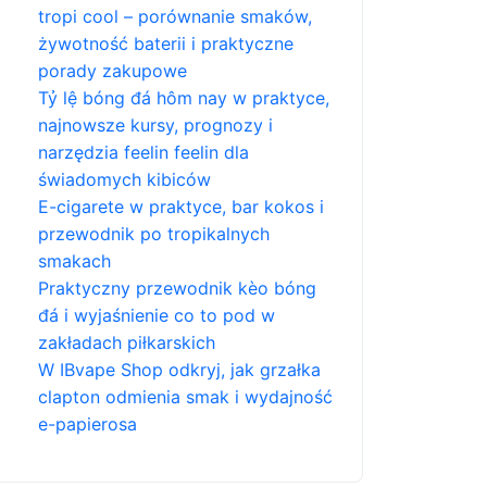
tropi cool – porównanie smaków,
żywotność baterii i praktyczne
porady zakupowe
Tỷ lệ bóng đá hôm nay w praktyce,
najnowsze kursy, prognozy i
narzędzia feelin feelin dla
świadomych kibiców
E-cigarete w praktyce, bar kokos i
przewodnik po tropikalnych
smakach
Praktyczny przewodnik kèo bóng
đá i wyjaśnienie co to pod w
zakładach piłkarskich
W IBvape Shop odkryj, jak grzałka
clapton odmienia smak i wydajność
e-papierosa