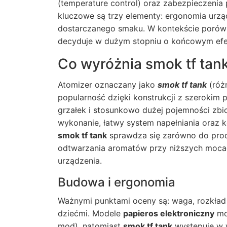
(temperature control) oraz zabezpieczenia
kluczowe są trzy elementy: ergonomia urząd
dostarczanego smaku. W kontekście poró
decyduje w dużym stopniu o końcowym ef
Co wyróżnia smok tf tan
Atomizer oznaczany jako
smok tf tank
(różn
popularność dzięki konstrukcji z szeroki
grzałek i stosunkowo dużej pojemności zbio
wykonanie, łatwy system napełniania oraz 
smok tf tank
sprawdza się zarówno do produ
odtwarzania aromatów przy niższych mocach
urządzenia.
Budowa i ergonomia
Ważnymi punktami oceny są: waga, rozkład 
dziećmi. Modele
papieros elektroniczny
mo
mod), natomiast
smok tf tank
występuje w w