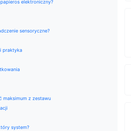
 papieros elektroniczny?
adczenie sensoryczne?
i praktyka
ytkowania
nąć maksimum z zestawu
acji
który system?