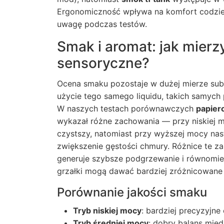
Ergonomiczność wpływa na komfort codzien
uwagę podczas testów.
Smak i aromat: jak mier
sensoryczne?
Ocena smaku pozostaje w dużej mierze sub
użycie tego samego liquidu, takich samych 
W naszych testach porównawczych
papier
wykazał różne zachowania — przy niskiej 
czystszy, natomiast przy wyższej mocy nas
zwiększenie gęstości chmury. Różnice te za
generuje szybsze podgrzewanie i równomie
grzałki mogą dawać bardziej zróżnicowane 
Porównanie jakości smaku
Tryb niskiej mocy
: bardziej precyzyjne
Tryb średniej mocy
: dobry balans mię