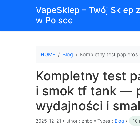
VapeSklep – Twój Sklep 
w Polsce
HOME
Blog
Kompletny test papieros 
Kompletny test p
i smok tf tank —
wydajności i sma
2025-12-21
•
uthor：znbo • Types：
Blog
•
10 