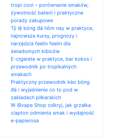
tropi cool – porównanie smaków,
żywotność baterii i praktyczne
porady zakupowe
Tỷ lệ bóng đá hôm nay w praktyce,
najnowsze kursy, prognozy i
narzędzia feelin feelin dla
świadomych kibiców
E-cigarete w praktyce, bar kokos i
przewodnik po tropikalnych
smakach
Praktyczny przewodnik kèo bóng
đá i wyjaśnienie co to pod w
zakładach piłkarskich
W IBvape Shop odkryj, jak grzałka
clapton odmienia smak i wydajność
e-papierosa