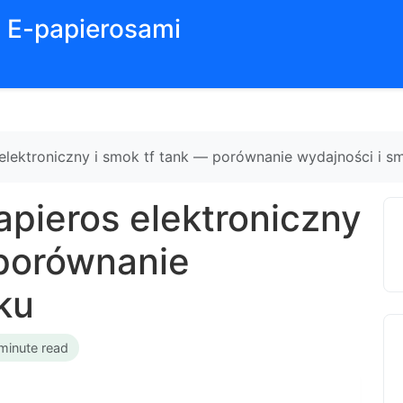
z E-papierosami
elektroniczny i smok tf tank — porównanie wydajności i s
apieros elektroniczny
 porównanie
ku
minute read