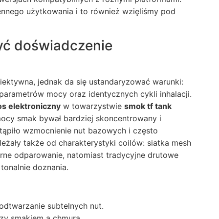
nego użytkowania i to również wzięliśmy pod
zyć doświadczenie
iektywna, jednak da się ustandaryzować warunki:
parametrów mocy oraz identycznych cykli inhalacji.
os elektroniczny
w towarzystwie
smok tf tank
mocy smak bywał bardziej skoncentrowany i
tąpiło wzmocnienie nut bazowych i często
leżały także od charakterystyki coilów: siatka mesh
rne odparowanie, natomiast tradycyjne drutowe
tonalnie doznania.
 odtwarzanie subtelnych nut.
dzy smakiem a chmurą.