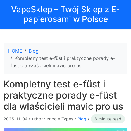
VapeSklep – Twój Sklep z E-
papierosami w Polsce
HOME
Blog
Kompletny test e-füst i praktyczne porady e-
füst dla właścicieli mavic pro us
Kompletny test e-füst i
praktyczne porady e-füst
dla właścicieli mavic pro us
2025-11-04
•
uthor：znbo • Types：
Blog
•
8 minute read