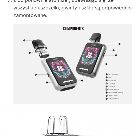
Złóż ponownie atomizer, upewniając się, że
wszystkie uszczelki, gwinty i szkło są odpowiednio
zamontowane.