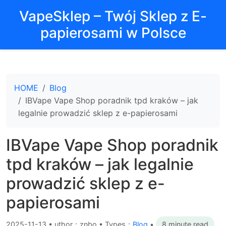
VapeSklep – Twój Sklep z E-
papierosami w Polsce
HOME
Blog
IBVape Vape Shop poradnik tpd kraków – jak
legalnie prowadzić sklep z e-papierosami
IBVape Vape Shop poradnik
tpd kraków – jak legalnie
prowadzić sklep z e-
papierosami
2025-11-13
•
uthor：znbo • Types：
Blog
•
8 minute read