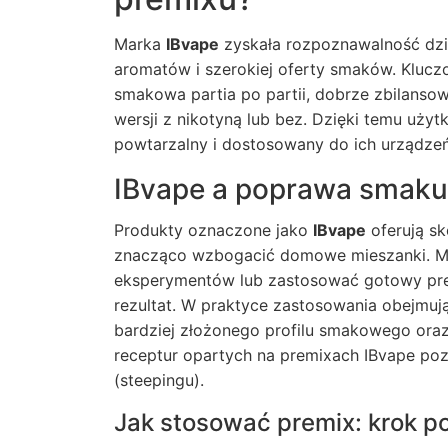
Marka
IBvape
zyskała rozpoznawalność dzię
aromatów i szerokiej oferty smaków. Kluczo
smakowa partia po partii, dobrze zbilans
wersji z nikotyną lub bez. Dzięki temu uż
powtarzalny i dostosowany do ich urządzeń
IBvape a poprawa smaku 
Produkty oznaczone jako
IBvape
oferują s
znacząco wzbogacić domowe mieszanki. Mo
eksperymentów lub zastosować gotowy pre
rezultat. W praktyce zastosowania obejmuj
bardziej złożonego profilu smakowego oraz
receptur opartych na premixach IBvape po
(steepingu).
Jak stosować premix: krok p