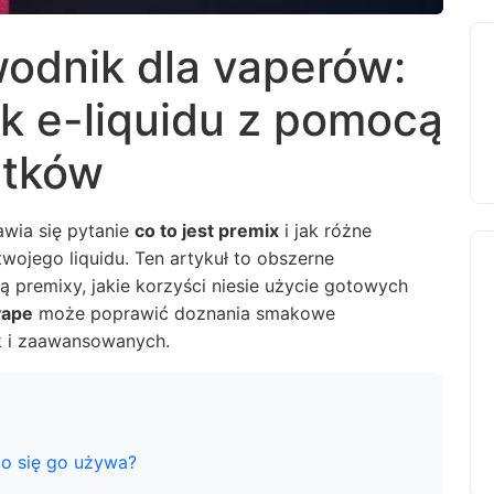
odnik dla vaperów:
k e-liquidu z pomocą
atków
awia się pytanie
co to jest premix
i jak różne
ojego liquidu. Ten artykuł to obszerne
 premixy, jakie korzyści niesie użycie gotowych
vape
może poprawić doznania smakowe
k i zaawansowanych.
go się go używa?