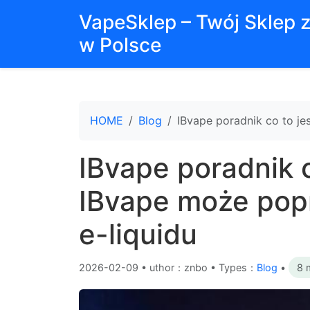
VapeSklep – Twój Sklep 
w Polsce
HOME
Blog
IBvape poradnik co to je
IBvape poradnik c
IBvape może pop
e-liquidu
2026-02-09
•
uthor：znbo • Types：
Blog
•
8 