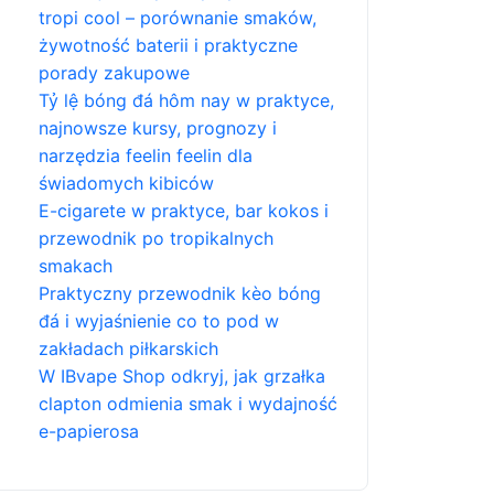
tropi cool – porównanie smaków,
żywotność baterii i praktyczne
porady zakupowe
Tỷ lệ bóng đá hôm nay w praktyce,
najnowsze kursy, prognozy i
narzędzia feelin feelin dla
świadomych kibiców
E-cigarete w praktyce, bar kokos i
przewodnik po tropikalnych
smakach
Praktyczny przewodnik kèo bóng
đá i wyjaśnienie co to pod w
zakładach piłkarskich
W IBvape Shop odkryj, jak grzałka
clapton odmienia smak i wydajność
e-papierosa