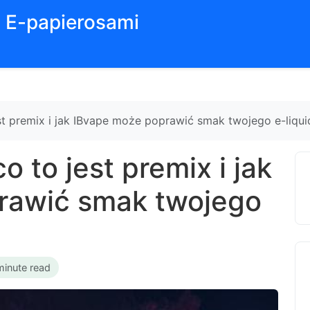
z E-papierosami
st premix i jak IBvape może poprawić smak twojego e-liqui
o to jest premix i jak
rawić smak twojego
minute read