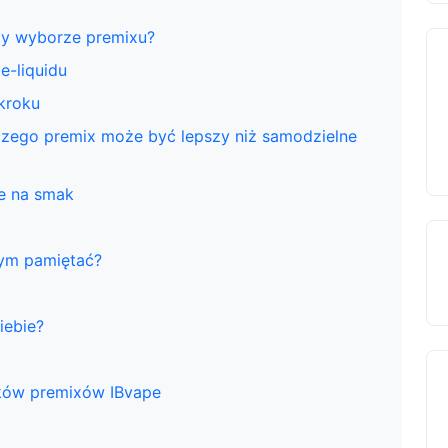
zy wyborze premixu?
e-liquidu
kroku
czego premix może być lepszy niż samodzielne
e na smak
zym pamiętać?
iebie?
ików premixów IBvape