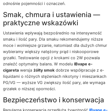
odnośnie pojemności i oznaczeń.
Smak, chmura i ustawienia —
praktyczne wskazówki
Ustawienia wpływają bezpośrednio na intensywność
smaku i ilość pary. Dla smaku rekomendujemy niższe
moce i wolniejsze grzanie, natomiast dla dużych chmur
wybieramy większy natężony prąd i niskooporowe
grzałki. Testowanie opcji z krokami co 2W pozwala
znaleźć optymalny balans. W modelu
IBvape e-
cigareta
wersja
żółty smok
dobrze współpracuje z e-
liquidami o różnych stężeniach nikotyny i mieszankach
PG/VG — wyższe VG zwiększy ilość pary, ale wymaga
grzałek o niższej oporności.
Bezpieczeństwo i konserwacja
Regularna konserwacja przedłuża żywotność
IBvape e-