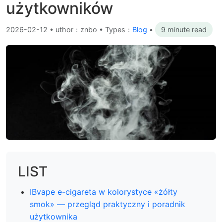
użytkowników
2026-02-12
•
uthor：znbo • Types：
Blog
•
9 minute read
LIST
IBvape e-cigareta w kolorystyce «żółty
smok» — przegląd praktyczny i poradnik
użytkownika