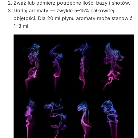
Zważ lub odmierz potrzebne ilości bazy i shotów.
Dodaj aromaty — zwykle 5–15% całkowitej
objętości. Dla 20 ml płynu aromaty może stanowić
1–3 ml.