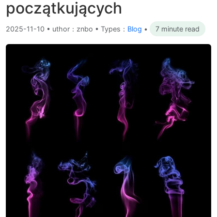
początkujących
2025-11-10
•
uthor：znbo • Types：
Blog
•
7 minute read