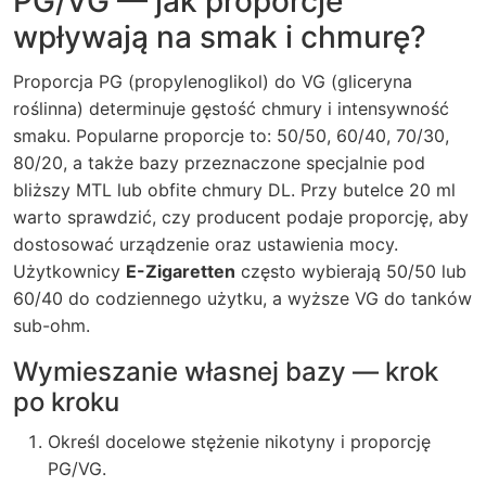
PG/VG — jak proporcje
wpływają na smak i chmurę?
Proporcja PG (propylenoglikol) do VG (gliceryna
roślinna) determinuje gęstość chmury i intensywność
smaku. Popularne proporcje to: 50/50, 60/40, 70/30,
80/20, a także bazy przeznaczone specjalnie pod
bliższy MTL lub obfite chmury DL. Przy butelce 20 ml
warto sprawdzić, czy producent podaje proporcję, aby
dostosować urządzenie oraz ustawienia mocy.
Użytkownicy
E-Zigaretten
często wybierają 50/50 lub
60/40 do codziennego użytku, a wyższe VG do tanków
sub-ohm.
Wymieszanie własnej bazy — krok
po kroku
Określ docelowe stężenie nikotyny i proporcję
PG/VG.