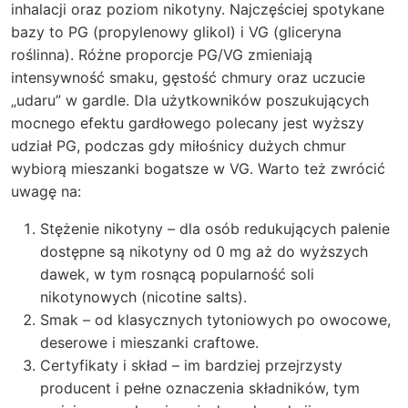
inhalacji oraz poziom nikotyny. Najczęściej spotykane
bazy to PG (propylenowy glikol) i VG (gliceryna
roślinna). Różne proporcje PG/VG zmieniają
intensywność smaku, gęstość chmury oraz uczucie
„udaru” w gardle. Dla użytkowników poszukujących
mocnego efektu gardłowego polecany jest wyższy
udział PG, podczas gdy miłośnicy dużych chmur
wybiorą mieszanki bogatsze w VG. Warto też zwrócić
uwagę na:
Stężenie nikotyny – dla osób redukujących palenie
dostępne są nikotyny od 0 mg aż do wyższych
dawek, w tym rosnącą popularność soli
nikotynowych (nicotine salts).
Smak – od klasycznych tytoniowych po owocowe,
deserowe i mieszanki craftowe.
Certyfikaty i skład – im bardziej przejrzysty
producent i pełne oznaczenia składników, tym