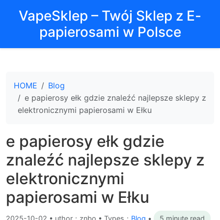
VapeSklep – Twój Sklep z E-
papierosami w Polsce
HOME
Blog
e papierosy ełk gdzie znaleźć najlepsze sklepy z
elektronicznymi papierosami w Ełku
e papierosy ełk gdzie
znaleźć najlepsze sklepy z
elektronicznymi
papierosami w Ełku
2025-10-02
•
uthor：znbo • Types：
Blog
•
5 minute read