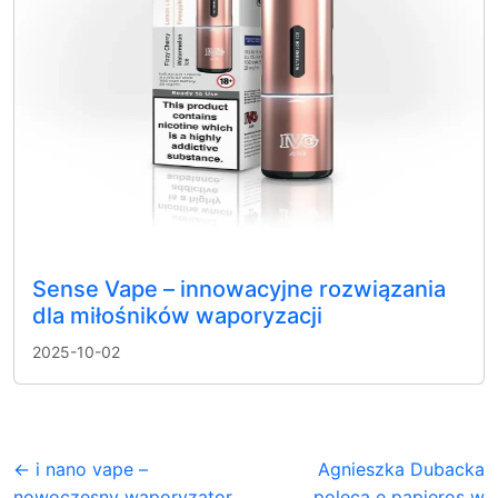
Sense Vape – innowacyjne rozwiązania
dla miłośników waporyzacji
2025-10-02
← i nano vape –
Agnieszka Dubacka
nowoczesny waporyzator
poleca e papieros w