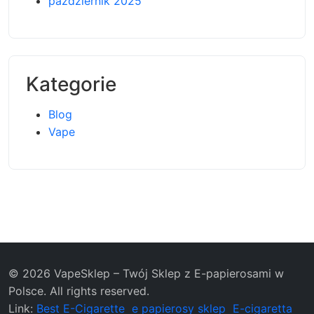
październik 2025
Kategorie
Blog
Vape
© 2026 VapeSklep – Twój Sklep z E-papierosami w
Polsce. All rights reserved.
Link:
Best E-Cigarette
e papierosy sklep
E-cigaretta