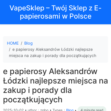
VapeSklep – Twój Sklep z E-
papierosami w Polsce
HOME
Blog
e papierosy Aleksandrów Łódzki najlepsze
miejsca na zakup i porady dla początkujących
e papierosy Aleksandrów
Łódzki najlepsze miejsca na
zakup i porady dla
początkujących
2025-10-02
•
uthor：znbo • Types：
Blog
•
4 minute read