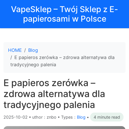
VapeSklep – Twój Sklep z E-
papierosami w Polsce
HOME
Blog
E papieros zerówka – zdrowa alternatywa dla
tradycyjnego palenia
E papieros zerówka –
zdrowa alternatywa dla
tradycyjnego palenia
2025-10-02
•
uthor：znbo • Types：
Blog
•
4 minute read