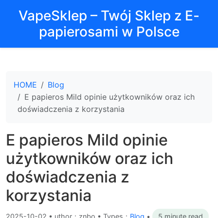
VapeSklep – Twój Sklep z E-
papierosami w Polsce
HOME
Blog
E papieros Mild opinie użytkowników oraz ich
doświadczenia z korzystania
E papieros Mild opinie
użytkowników oraz ich
doświadczenia z
korzystania
2025-10-02
•
uthor：znbo • Types：
Blog
•
5 minute read