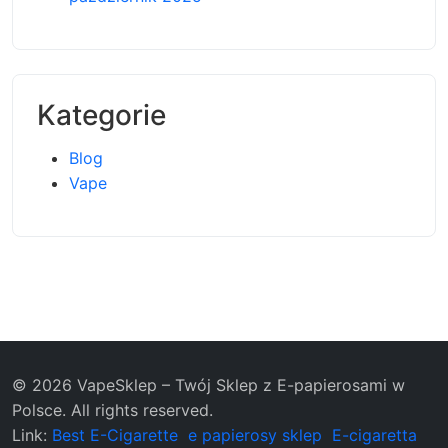
Kategorie
Blog
Vape
© 2026 VapeSklep – Twój Sklep z E-papierosami w
Polsce. All rights reserved.
Link:
Best E-Cigarette
e papierosy sklep
E-cigaretta