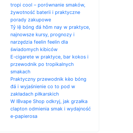
tropi cool – porównanie smaków,
żywotność baterii i praktyczne
porady zakupowe
Tỷ lệ bóng đá hôm nay w praktyce,
najnowsze kursy, prognozy i
narzędzia feelin feelin dla
świadomych kibiców
E-cigarete w praktyce, bar kokos i
przewodnik po tropikalnych
smakach
Praktyczny przewodnik kèo bóng
đá i wyjaśnienie co to pod w
zakładach piłkarskich
W IBvape Shop odkryj, jak grzałka
clapton odmienia smak i wydajność
e-papierosa