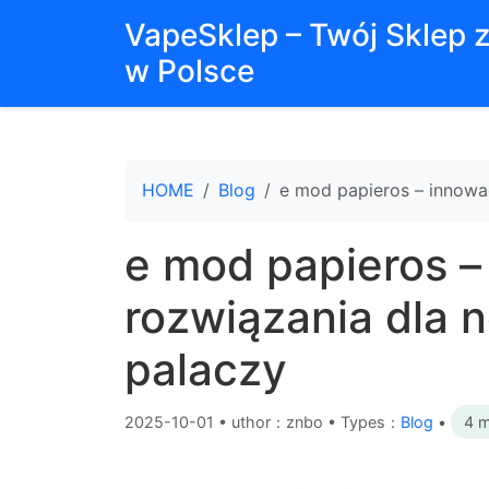
VapeSklep – Twój Sklep 
w Polsce
HOME
Blog
e mod papieros – innowa
e mod papieros –
rozwiązania dla
palaczy
2025-10-01
•
uthor：znbo • Types：
Blog
•
4 m