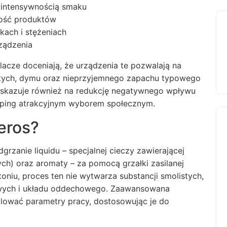
 intensywnością smaku
łość produktów
kach i stężeniach
rządzenia
lacze doceniają, że urządzenia te pozwalają na
istych, dymu oraz nieprzyjemnego zapachu typowego
wskazuje również na redukcję negatywnego wpływu
aping atrakcyjnym wyborem społecznym.
eros?
dgrzanie liquidu – specjalnej cieczy zawierającej
ch) oraz aromaty – za pomocą grzałki zasilanej
toniu, proces ten nie wytwarza substancji smolistych,
owych i układu oddechowego. Zaawansowana
lować parametry pracy, dostosowując je do