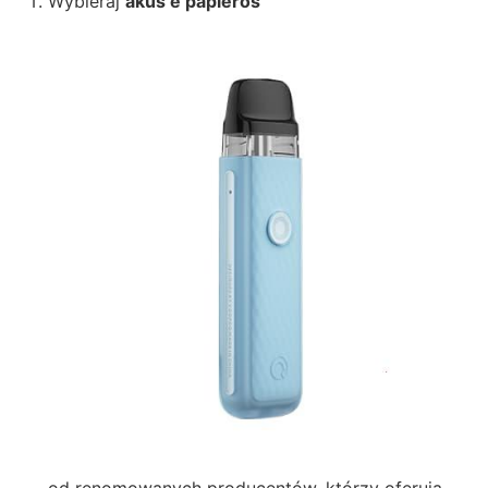
Wybieraj
akus e papieros