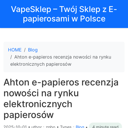
VapeSklep – Twój Sklep z E-
papierosami w Polsce
HOME
Blog
Ahton e-papieros recenzja nowości na rynku
elektronicznych papierosów
Ahton e-papieros recenzja
nowości na rynku
elektronicznych
papierosów
2025-10-01
•
uthor：znbo • Types：
Blog
•
4 minute read