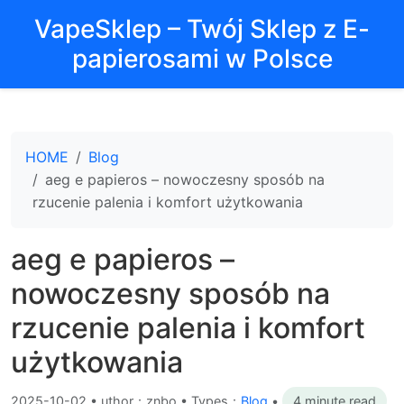
VapeSklep – Twój Sklep z E-
papierosami w Polsce
HOME
Blog
aeg e papieros – nowoczesny sposób na
rzucenie palenia i komfort użytkowania
aeg e papieros –
nowoczesny sposób na
rzucenie palenia i komfort
użytkowania
2025-10-02
•
uthor：znbo • Types：
Blog
•
4 minute read